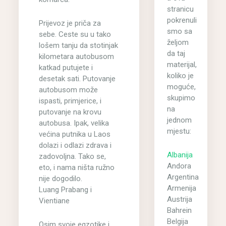
stranicu
pokrenuli
Prijevoz je priča za
smo sa
sebe. Ceste su u tako
željom
lošem tanju da stotinjak
da taj
kilometara autobusom
materijal,
katkad putujete i
koliko je
desetak sati. Putovanje
moguće,
autobusom može
skupimo
ispasti, primjerice, i
na
putovanje na krovu
jednom
autobusa. Ipak, velika
mjestu:
većina putnika u Laos
dolazi i odlazi zdrava i
Albanija
zadovoljna. Tako se,
Andora
eto, i nama ništa ružno
Argentina
nije dogodilo.
Armenija
Luang Prabang i
Austrija
Vientiane
Bahrein
Belgija
Osim svoje egzotike i