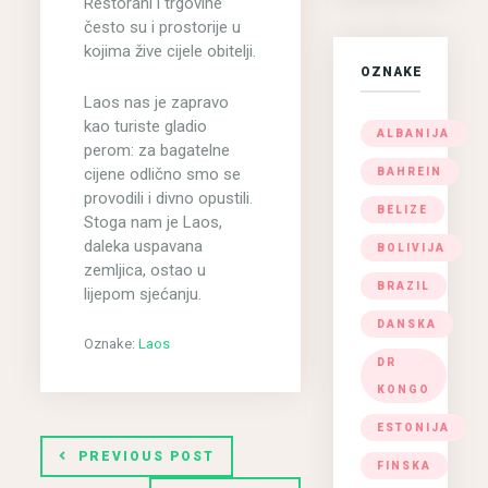
Restorani i trgovine
često su i prostorije u
kojima žive cijele obitelji.
OZNAKE
Laos nas je zapravo
kao turiste gladio
ALBANIJA
perom: za bagatelne
cijene odlično smo se
BAHREIN
provodili i divno opustili.
BELIZE
Stoga nam je Laos,
daleka uspavana
BOLIVIJA
zemljica, ostao u
BRAZIL
lijepom sjećanju.
DANSKA
Oznake:
Laos
DR
KONGO
ESTONIJA
PREVIOUS POST
FINSKA