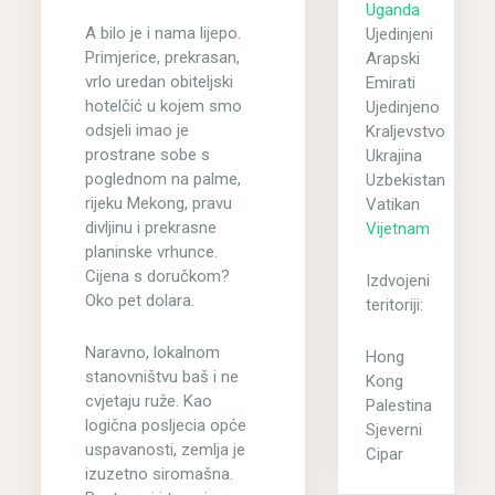
Uganda
A bilo je i nama lijepo.
Ujedinjeni
Primjerice, prekrasan,
Arapski
vrlo uredan obiteljski
Emirati
hotelčić u kojem smo
Ujedinjeno
odsjeli imao je
Kraljevstvo
prostrane sobe s
Ukrajina
poglednom na palme,
Uzbekistan
rijeku Mekong, pravu
Vatikan
divljinu i prekrasne
Vijetnam
planinske vrhunce.
Cijena s doručkom?
Izdvojeni
Oko pet dolara.
teritoriji:
Naravno, lokalnom
Hong
stanovništvu baš i ne
Kong
cvjetaju ruže. Kao
Palestina
logična posljecia opće
Sjeverni
uspavanosti, zemlja je
Cipar
izuzetno siromašna.