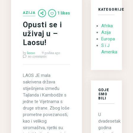
KATEGORIJE
AZIJA
1 likes
Opusti se i
Afrika
uživaj u –
Azija
Europa
Laosu!
S i J
Amerika
by
kreso
9 godina ago
no comments
LAOS JE mala
sakrivena država
stiješnjena između
GDJE
SMO
Tajlanda i Kambodže s
BILI
jedne te Vijetnama s
druge strane. Zbog loše
U
prometne povezanosti,
dvadesetak
kao i velikog
godina
siromaštva, rijetki su