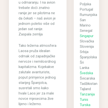
u odmaranju. I na avion
Poljska
trebate doći znatno
Portugal
ranije jer se pilotima ne
Rumunjska
da čekati – naš avion je
San
jednom poletio više od
Marino
jedan sat ranije.
Senegal
Zaspala zemlja
Singapur
Slovačka
Tako ležerna atmosfera
Slovenija
Laosa pruža idealan
Srbija
odmak od zapadnjačke
Španjolska
nervoze i nemilosrdnog
Šri
kapitalizma. Kojekakve
Lanka
zalutale avanturiste,
Švedska
poput primjerice jednog
Švicarska
starijeg Španjolca,
Tadžikistan
susretali smo kako
Tajland
hvale Laos jer za male
Tanzanija
novce mjesecima žive
Tunis
lijeno i ležerno.
Turska