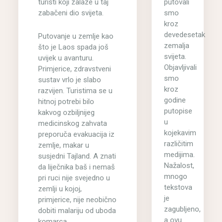
putovali
turisti koji zalaze u taj
smo
zabačeni dio svijeta.
kroz
devedesetak
Putovanje u zemlje kao
zemalja
što je Laos spada još
svijeta.
uvijek u avanturu.
Objavljivali
Primjerice, zdravstveni
smo
sustav vrlo je slabo
kroz
razvijen. Turistima se u
godine
hitnoj potrebi bilo
putopise
kakvog ozbiljnijeg
u
medicinskog zahvata
kojekavim
preporuča evakuacija iz
različitim
zemlje, makar u
medijima.
susjedni Tajland. A znati
Nažalost,
da liječnika baš i nemaš
mnogo
pri ruci nije svejedno u
tekstova
zemlji u kojoj,
je
primjerice, nije neobično
zagubljeno,
dobiti malariju od uboda
a ovu
komarca.