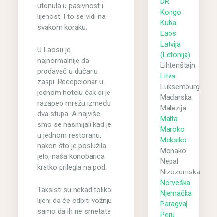
DR
utonula u pasivnost i
Kongo
lijenost. I to se vidi na
Kuba
svakom koraku.
Laos
Latvija
U Laosu je
(Letonija)
najnormalnije da
Lihtenštajn
prodavač u dućanu
Litva
zaspi. Recepcionar u
Luksemburg
jednom hotelu čak si je
Mađarska
razapeo mrežu između
Malezija
dva stupa. A najviše
Malta
smo se nasmijali kad je
Maroko
u jednom restoranu,
Meksiko
nakon što je poslužila
Monako
jelo, naša konobarica
Nepal
kratko prilegla na pod.
Nizozemska
Norveška
Taksisti su nekad toliko
Njemačka
lijeni da će odbiti vožnju
Paragvaj
samo da ih ne smetate
Peru