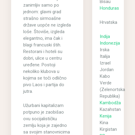
Bisau
zanimljiv samo po
Honduras
jednom: glavni grad
strašno sirmoašne
Hrvatska
države uopće ne izgleda
loše. Štoviše, izgleda
Indija
elegantno, ima čak i
Indonezija
blagi francuski štih.
Irska
Restorani i hoteli su
Italija
dobri, ulice u centru
Izrael
uređene. Postoji
Jordan
nekoliko klubova u
Kabo
kojima se toči odlično
Verde
pivo Laos i partija do
(Zelenortska
jutra.
Republika)
Kambodža
Užurbani kapitalizam
Kazahstan
potpuno je zaobišao
Kenija
ovu socijalističku
Kina
zemlju koja je zajedno
Kirgistan
sa svojim stanovnicima