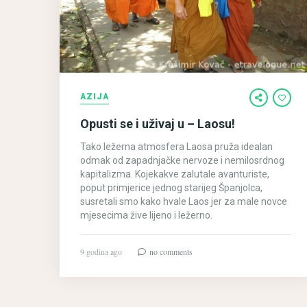
AZIJA
Opusti se i uživaj u – Laosu!
Tako ležerna atmosfera Laosa pruža idealan
odmak od zapadnjačke nervoze i nemilosrdnog
kapitalizma. Kojekakve zalutale avanturiste,
poput primjerice jednog starijeg Španjolca,
susretali smo kako hvale Laos jer za male novce
mjesecima žive lijeno i ležerno.
9 godina ago
no comments