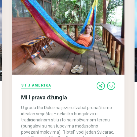
S I J AMERIKA
Mi i prava džungla
U gradu Rio Dulce na jezeru Izabal pronašli smo
idealan smještaj – nekoliko bungalova u
tradicionalnom stilu i to na močvarnom terenu
(bungalovi su na stupovima međusobno
povezani molovima). “Hotel” vodi jedan Švicarac,