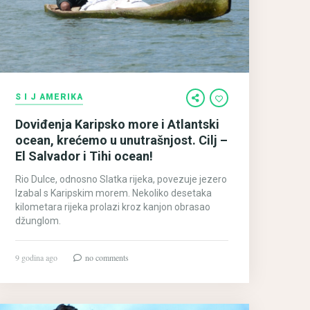
S I J AMERIKA
Doviđenja Karipsko more i Atlantski
ocean, krećemo u unutrašnjost. Cilj –
El Salvador i Tihi ocean!
Rio Dulce, odnosno Slatka rijeka, povezuje jezero
Izabal s Karipskim morem. Nekoliko desetaka
kilometara rijeka prolazi kroz kanjon obrasao
džunglom.
9 godina ago
no comments