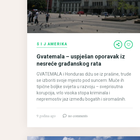
S I J AMERIKA
Gvatemala – uspješan oporavak iz
nesreće građanskog rata
GVATEMALA i Honduras dižu se iz prašine, trude
se izboriti svoje mjesto pod suncem. Muče ih
tipične boljke svijeta u razvoju – sveprisutna
korupcija, vrlo visoka stopa kriminala i
nepremostiv jaz između bogatih i siromašnih.
9 godina ago
no comments