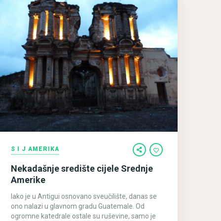
S I J AMERIKA
Nekadašnje središte cijele Srednje
Amerike
Iako je u Antigui osnovano sveučilište, danas se
ono nalazi u glavnom gradu Guatemale. Od
ogromne katedrale ostale su ruševine, samo je