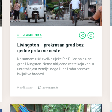
S I J AMERIKA
Livingston – prekrasan grad bez
ijedne prilazne ceste
Na samom ušću velike rijeke Rio Dulce nalazi se
grad Livingston. Nema niti jedne ceste koja vodi u
unutrašnjost zemlje, nego ljude i robu prevoze
isključivo brodovi.
9 godina ago
no comments