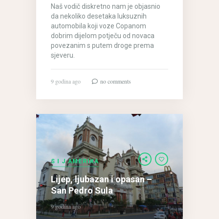
Naš vodič diskretno nam je objasnio
da nekoliko desetaka luksuznih
automobila koji voze Copanom
dobrim dijelom potječu od novaca
povezanim s putem droge prema
sjeveru.
9 godina ago
no comments
Lijep,
S I J AMERIKA
ljubazan
Lijep, ljubazan i opasan –
i
opasan
San Pedro Sula
–
9 godina ago
San