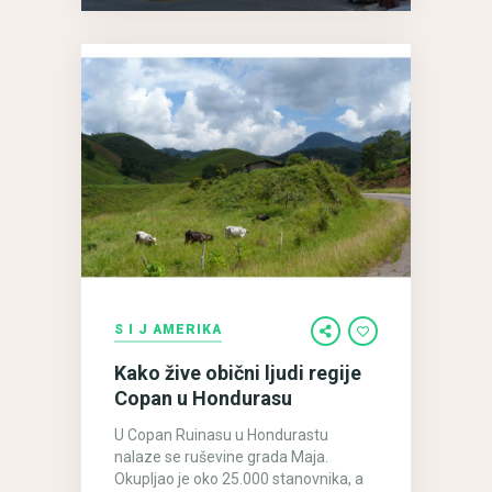
Pedro
Sula
S I J AMERIKA
Kako žive obični ljudi regije
Copan u Hondurasu
U Copan Ruinasu u Hondurastu
nalaze se ruševine grada Maja.
Okupljao je oko 25.000 stanovnika, a