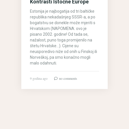
Kontrasti Istočne Europe
Estonija je najbogatija od tri baltičke
republika nekadašnjeg SSSR-a, a po
bogatstvu se donekle može mjeriti s
Hrvatskom (NAPOMENA: ovo je
pisano 2002. godine! Od tada se,
nažalost, puno toga promijenilo na
štetu Hrvatske…). Cijene su
neusporedivo niže od onih u Finskoj ili
Norveškoj, pa smo konačno mogli
malo odahnuti.
9 godina ago
no comments